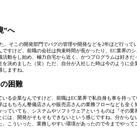
境”へ
した。そこの開発部門でバグの管理や開発などを2年ほど行って
んですけど、前職の会社は拘束時間が長かったり、EC業界の
職活動をし始め、極力自宅から近く、かつプログラムは好きだ
社を決めました（笑）ただ、自分が入社した時は今のように企
感しますね。
ての困難
ている企業なんですけど、前職はEC業界で私自身も車を持っ
界はもちろん整備店さんや販売店さんの業務フローなども全く
かっていても、システムやソフトウェアというものは『その業
とには、開発がそもそもできないという感じですね。分からな
た。こういった、業務しやすい環境があったので今までやって